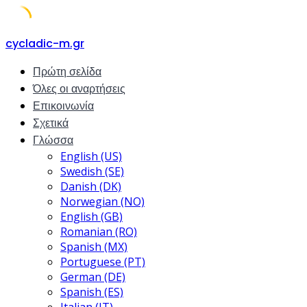
Skip
cycladic-m.gr
to
Πρώτη σελίδα
content
Όλες οι αναρτήσεις
Επικοινωνία
Σχετικά
Γλώσσα
English (US)
Swedish (SE)
Danish (DK)
Norwegian (NO)
English (GB)
Romanian (RO)
Spanish (MX)
Portuguese (PT)
German (DE)
Spanish (ES)