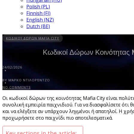
Hungarian (HU)
Polish (PL)
Finnish (FI)
English (NZ)
Dutch (BE)
ΚΩΔΙΚΟΊ ΔΏΡΩΝ MAFIA CITY
Κωδικοί Δώρων Κοινότητας M
24/02/2026
BY ΜΆΡΚΟ ΝΤΙΛΟΡΈΝΤΖΟ
NO COMMENTS
Οι κωδικοί δώρων της κοινότητας Mafia City είναι πολύ
συνολική εμπειρία παιχνιδιού. Για να διασφαλίσετε ότι 
και να ελέγξετε αν υπάρχουν ληγμένοι ή απατηλοί. Η χρ
προχωρήσετε στο παιχνίδι πιο αποτελεσματικά.
Key sections in the article: