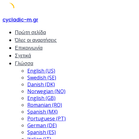
Skip
cycladic-m.gr
to
Πρώτη σελίδα
content
Όλες οι αναρτήσεις
Επικοινωνία
Σχετικά
Γλώσσα
English (US)
Swedish (SE)
Danish (DK)
Norwegian (NO)
English (GB)
Romanian (RO)
Spanish (MX)
Portuguese (PT)
German (DE)
Spanish (ES)