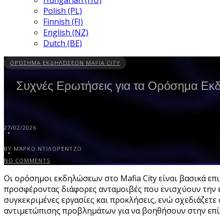
Hungarian (HU)
Polish (PL)
Finnish (FI)
English (NZ)
Dutch (BE)
ΟΡΌΣΗΜΑ ΕΚΔΗΛΏΣΕΩΝ MAFIA CITY
Συχνές Ερωτήσεις για τα Ορόσημα Εκδ
27/02/2026
BY ΜΆΡΚΟ ΝΤΙΛΟΡΈΝΤΖΟ
NO COMMENTS
Οι ορόσημοι εκδηλώσεων στο Mafia City είναι βασικά επ
προσφέροντας διάφορες ανταμοιβές που ενισχύουν την εμ
συγκεκριμένες εργασίες και προκλήσεις, ενώ σχεδιάζετε
αντιμετώπισης προβλημάτων για να βοηθήσουν στην επίλ