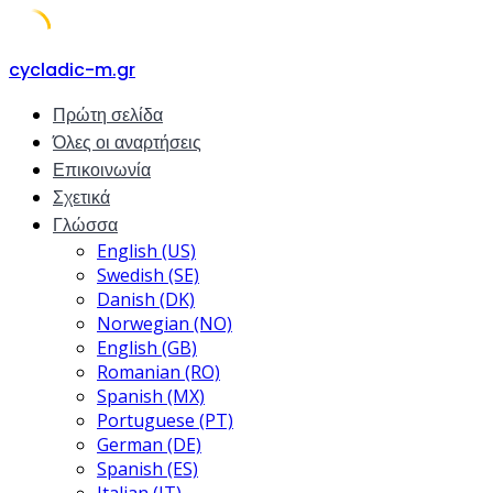
Skip
cycladic-m.gr
to
Πρώτη σελίδα
content
Όλες οι αναρτήσεις
Επικοινωνία
Σχετικά
Γλώσσα
English (US)
Swedish (SE)
Danish (DK)
Norwegian (NO)
English (GB)
Romanian (RO)
Spanish (MX)
Portuguese (PT)
German (DE)
Spanish (ES)