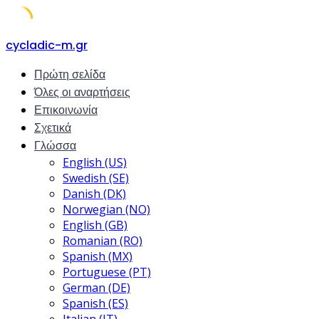
Skip
cycladic-m.gr
to
Πρώτη σελίδα
content
Όλες οι αναρτήσεις
Επικοινωνία
Σχετικά
Γλώσσα
English (US)
Swedish (SE)
Danish (DK)
Norwegian (NO)
English (GB)
Romanian (RO)
Spanish (MX)
Portuguese (PT)
German (DE)
Spanish (ES)