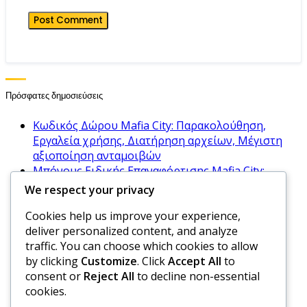
Πρόσφατες δημοσιεύσεις
Κωδικός Δώρου Mafia City: Παρακολούθηση,
Εργαλεία χρήσης, Διατήρηση αρχείων, Μέγιστη
αξιοποίηση ανταμοιβών
Μπόνους Ειδικής Επαναφόρτισης Mafia City:
Προσφορές περιορισμένου χρόνου,
We respect your privacy
Επιλεξιμότητα, Στρατηγικές διεκδίκησης
Cookies help us improve your experience,
Κωδικοί Δώρων Πόρων Mafia City: Διαθέσιμοι
deliver personalized content, and analyze
τύποι, Διαδικασία εξαργύρωσης, Οφέλη
traffic. You can choose which cookies to allow
Σύγκριση Ορόσημων Εκδηλώσεων Mafia City:
by clicking
Customize
. Click
Accept All
to
Διάφορες εκδηλώσεις, Ανταμοιβές, Ποιες να
consent or
Reject All
to decline non-essential
επιλέξετε
cookies.
Μαφία Πόλη Αποκλειστικά Μπόνους
Επαναφόρτισης: Ειδικές προσφορές, Πώς να