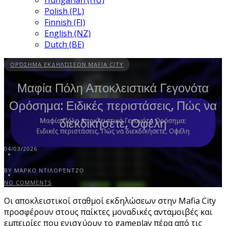
Hungarian (HU)
Polish (PL)
Finnish (FI)
English (NZ)
Dutch (BE)
ΟΡΌΣΗΜΑ ΕΚΔΗΛΏΣΕΩΝ MAFIA CITY
Μαφία Πόλη Αποκλειστικά Γεγονότα
Ορόσημα: Ειδικές περιστάσεις, Πώς να
διεκδικήσετε, Οφέλη
04/03/2026
BY ΜΆΡΚΟ ΝΤΙΛΟΡΈΝΤΖΟ
NO COMMENTS
Οι αποκλειστικοί σταθμοί εκδηλώσεων στην Mafia City
προσφέρουν στους παίκτες μοναδικές ανταμοιβές και
εμπειρίες που ενισχύουν το gameplay πέρα από τις