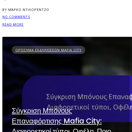
BY ΜΆΡΚΟ ΝΤΙΛΟΡΈΝΤΖΟ
NO COMMENTS
READ MORE
ΟΡΌΣΗΜΑ ΕΚΔΗΛΏΣΕΩΝ MAFIA CITY
Σύγκριση Μπόνους
Επαναφόρτισης Mafia City:
Διαφορετικοί τύποι, Οφέλη, Ποιο