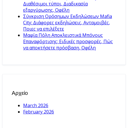
Διαθέσιμοι τύποι, Διαδικασία
εξαργύρωσης, Οφέλη
Σύγκριση Ορόσημων Εκδηλώσεων Mafia
City: Διάφορες εκδηλώσεις, Ανταμοιβές,
Ποιες να επιλέξετε
Μαφία Πόλη Αποκλειστικά Μπόνους
Επαναφόρτισης: Ειδικές προσφορές, Πώς
να αποκτήσετε πρόσβαση, Οφέλη
Αρχείο
March 2026
February 2026