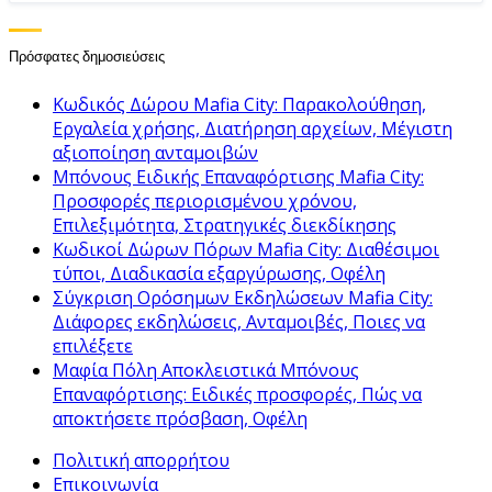
Πρόσφατες δημοσιεύσεις
Κωδικός Δώρου Mafia City: Παρακολούθηση,
Εργαλεία χρήσης, Διατήρηση αρχείων, Μέγιστη
αξιοποίηση ανταμοιβών
Μπόνους Ειδικής Επαναφόρτισης Mafia City:
Προσφορές περιορισμένου χρόνου,
Επιλεξιμότητα, Στρατηγικές διεκδίκησης
Κωδικοί Δώρων Πόρων Mafia City: Διαθέσιμοι
τύποι, Διαδικασία εξαργύρωσης, Οφέλη
Σύγκριση Ορόσημων Εκδηλώσεων Mafia City:
Διάφορες εκδηλώσεις, Ανταμοιβές, Ποιες να
επιλέξετε
Μαφία Πόλη Αποκλειστικά Μπόνους
Επαναφόρτισης: Ειδικές προσφορές, Πώς να
αποκτήσετε πρόσβαση, Οφέλη
Πολιτική απορρήτου
Επικοινωνία