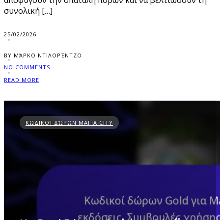
αποφύγουν την σπατάλη πόρων και να βελτιώσουν τη
συνολική […]
25/02/2026
BY ΜΆΡΚΟ ΝΤΙΛΟΡΈΝΤΖΟ
NO COMMENTS
READ MORE
ΚΩΔΙΚΟΊ ΔΏΡΩΝ MAFIA CITY