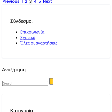
Posts
Previous
1
2
3
4
5
Next
pagination
Σύνδεσμοι
Επικοινωνία
Σχετικά
Όλες οι αναρτήσεις
Αναζήτηση
Κατηγορίες