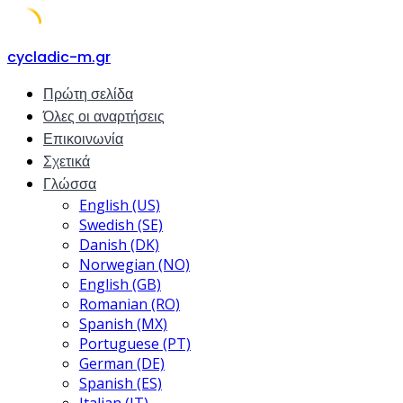
Skip
cycladic-m.gr
to
Πρώτη σελίδα
content
Όλες οι αναρτήσεις
Επικοινωνία
Σχετικά
Γλώσσα
English (US)
Swedish (SE)
Danish (DK)
Norwegian (NO)
English (GB)
Romanian (RO)
Spanish (MX)
Portuguese (PT)
German (DE)
Spanish (ES)