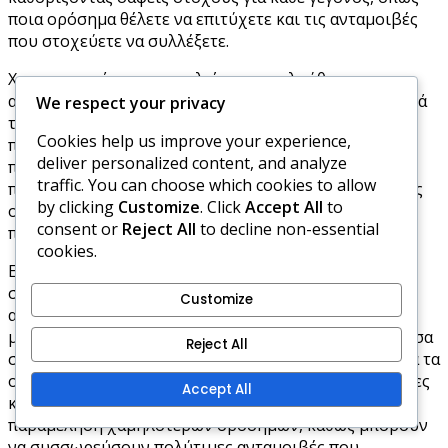
ποια ορόσημα θέλετε να επιτύχετε και τις ανταμοιβές
που στοχεύετε να συλλέξετε.
Χρησιμοποιήστε τα εργαλεία παρακολούθησης που
αναφέρθηκαν νωρίτερα για να παρακολουθείτε τακτικά
We respect your privacy
την πρόοδό σας. Αυτό θα σας βοηθήσει να εντοπίσετε
Cookies help us improve your experience,
ποια ορόσημα απαιτούν περισσότερη προσπάθεια και
deliver personalized content, and analyze
ποια είναι εύκολα εφικτά. Για παράδειγμα, αν
traffic. You can choose which cookies to allow
παρατηρήσετε ότι είστε κοντά στην ολοκλήρωση ενός
by clicking
Customize
. Click
Accept All
to
ορόσημου, δώστε προτεραιότητα σε δραστηριότητες
consent or
Reject All
to decline non-essential
που θα σας βοηθήσουν να το επιτύχετε γρήγορα.
cookies.
Επιπλέον, συμμετάσχετε στην κοινότητα για να
συγκεντρώσετε πληροφορίες σχετικά με
Customize
αποτελεσματικές στρατηγικές. Πολλοί παίκτες
μοιράζονται συμβουλές σε φόρουμ και κοινωνικά μέσα
Reject All
σχετικά με το
πώς να
ολοκληρώσουν αποτελεσματικά τα
ορόσημα, κάτι που μπορεί να σας προσφέρει νέες ιδέες
Accept All
και κίνητρα. Αποφύγετε κοινές παγίδες, όπως η
παραμέληση χαμηλότερων οροσήμων, καθώς μπορούν
να συσσωρεύσουν πολύτιμες ανταμοιβές που