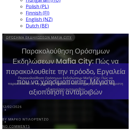
Hungarian (HU)
Polish (PL)
Finnish (FI)
English (NZ)
Dutch (BE)
ΟΡΌΣΗΜΑ ΕΚΔΗΛΏΣΕΩΝ MAFIA CITY
Παρακολούθηση Ορόσημων
Εκδηλώσεων Mafia City: Πώς να
παρακολουθείτε την πρόοδο, Εργαλεία
που να χρησιμοποιείτε, Μέγιστη
αξιοποίηση ανταμοιβών
12/02/2026
BY ΜΆΡΚΟ ΝΤΙΛΟΡΈΝΤΖΟ
NO COMMENTS