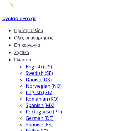
Skip
cycladic-m.gr
to
Πρώτη σελίδα
content
Όλες οι αναρτήσεις
Επικοινωνία
Σχετικά
Γλώσσα
English (US)
Swedish (SE)
Danish (DK)
Norwegian (NO)
English (GB)
Romanian (RO)
Spanish (MX)
Portuguese (PT)
German (DE)
Spanish (ES)