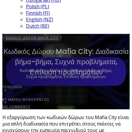
Hungarian (HU)
Polish (PL)
Finnish (FI)
English (NZ)
Dutch (BE)
ΚΩΔΙΚΟΊ ΔΏΡΩΝ MAFIA CITY
Κωδικός Δώρου Mafia City: Διαδικασία
βήμα-βήμα, Συχνά προβλήματα,
Επίλυση προβλημάτων
12/02/2026
BY ΜΆΡΚΟ ΝΤΙΛΟΡΈΝΤΖΟ
NO COMMENTS
Η εξαργύρωση των κωδικών δώρων του Mafia City είναι
μια απλή διαδικασία που επιτρέπει στους παίκτες να
ενισχύσουν την εμπειρία παιχνιδιού τους με