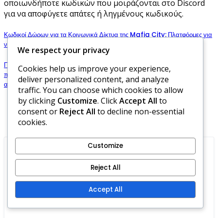
οποιωνδήποτε κωδικών που μοιράζονται στο Discord
για να αποφύγετε απάτες ή ληγμένους κωδικούς.
Κωδικοί Δώρων για τα Κοινωνικά Δίκτυα της Mafia City: Πλατφόρμες για
να ακολουθήσετε, Ανακοινώσεις Κωδικών, Οφέλη
We respect your privacy
Παρακολούθηση Ορόσημων Εκδηλώσεων Mafia City: Πώς να
Cookies help us improve your experience,
παρακολουθείτε την πρόοδο, Εργαλεία που να χρησιμοποιείτε, Μέγιστη
deliver personalized content, and analyze
αξιοποίηση ανταμοιβών
traffic. You can choose which cookies to allow
by clicking
Customize
. Click
Accept All
to
consent or
Reject All
to decline non-essential
Comments
cookies.
Customize
Leave a Reply
Reject All
Accept All
Your email address will not be published.
Required fields are marked
*